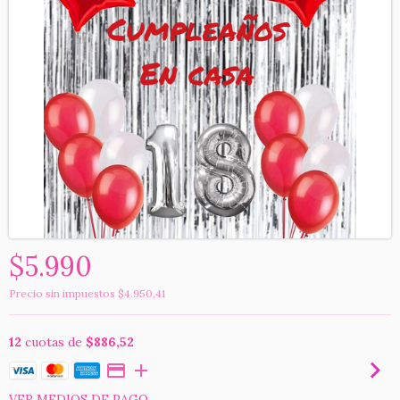
$5.990
Precio sin impuestos
$4.950,41
12
cuotas de
$886,52
VER MEDIOS DE PAGO