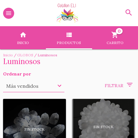
0
INICIO
PRODUCTOS
CARRITO
Inicio
/
GLOBOS
/
Luminosos
Luminosos
Ordenar por
FILTRAR
SIN STOCK
SIN STOCK