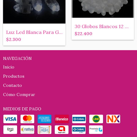
30 Globos Blancos 12 Pulgadas C/ Luz Led...
Luz Led Blanca Para Globos O Decorar Cen...
$22.400
$2.300
NAVEGACIÓN
Inicio
Productos
Contacto
Cómo Comprar
MEDIOS DE PAGO