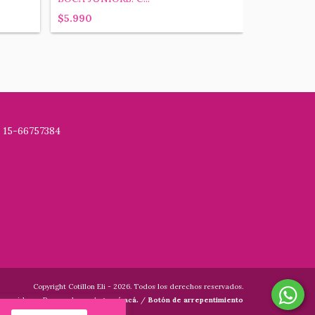
$5.990
$5.900
 15-66757384
Copyright Cotillon Eli - 2026. Todos los derechos reservados.
onsumidores. Para reclamos
ingresá acá.
/
Botón de arrepentimiento