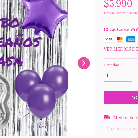
$5.990
Precio sin impuest
12
cuotas de
$88
VER MEDIOS D
Cantidad
Entregas para el
Medios de e