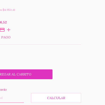
os
$4.950,41
6,52
E PAGO
 CP:
CAMBIAR CP
nvío
CALCULAR