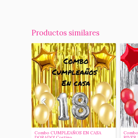
Productos similares
 CASA
Combo CUMPLEAÑOS EN CASA
Combo
DORADO! Cortina...
RIVER 