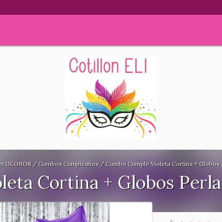
on GLOBOS
/
Combos Cumpleaños
/
Combo Cumple Violeta Cortina + Globos 
eta Cortina + Globos Perla