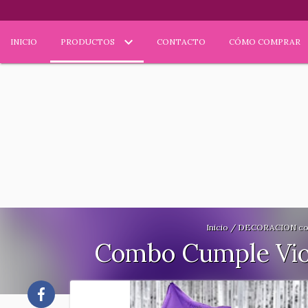
INICIO
PRODUCTOS
CONTACTO
CÓMO COMPRAR
Inicio
/
DECORACION c
Combo Cumple Viol