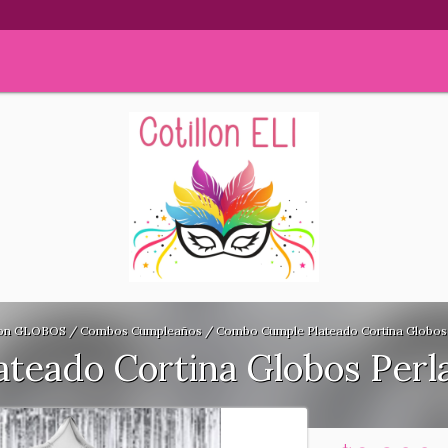
on GLOBOS
/
Combos Cumpleaños
/
Combo Cumple Plateado Cortina Globos 
teado Cortina Globos Perl