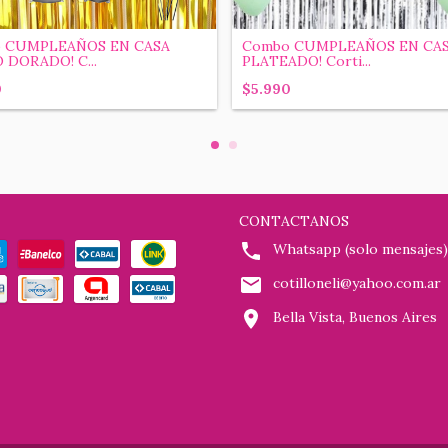
 CUMPLEAÑOS EN CASA
Combo CUMPLEAÑOS EN CA
 DORADO! C...
PLATEADO! Corti...
0
$5.990
CONTACTANOS
Whatsapp (solo mensajes)
cotilloneli@yahoo.com.ar
Bella Vista, Buenos Aires