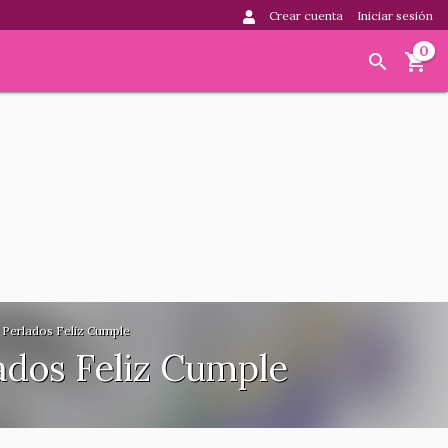
Crear cuenta
Iniciar sesión
0
Perlados Feliz Cumple
ados Feliz Cumple