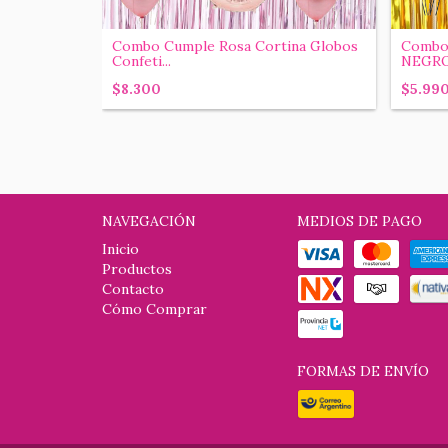
rtina +
Combo Cumple Rosa Cortina Globos
Combo
Confeti...
NEGRO
$8.300
$5.99
NAVEGACIÓN
MEDIOS DE PAGO
Inicio
Productos
Contacto
Cómo Comprar
FORMAS DE ENVÍO