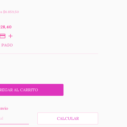
os
$6.859,50
228,40
E PAGO
 CP:
CAMBIAR CP
nvío
CALCULAR