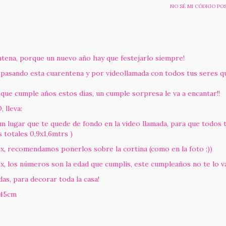
NO SÉ MI CÓDIGO PO
tena, porque un nuevo año hay que festejarlo siempre!
 pasando esta cuarentena y por videollamada con todos tus seres 
 que cumple años estos días, un cumple sorpresa le va a encantar!!
lleva:
r que te quede de fondo en la video llamada, para que todos tus i
 totales 0,9x1,6mtrs )
ecomendamos ponerlos sobre la cortina (como en la foto ;))
 números son la edad que cumplis, este cumpleaños no te lo vas
 para decorar toda la casa!
145cm