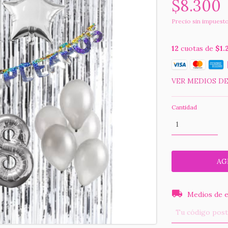
$8.300
Precio sin impuest
12
cuotas de
$1.
VER MEDIOS D
Cantidad
Entregas para el
Medios de e