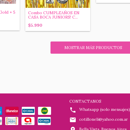
old + 5
Combo CUMPLEAÑOS EN
CASA BOCA JUNIORS! C...
$5.990
MOSTRAR MÁS PRODUCTOS
CONTACTANOS
Whatsapp (solo mensajes)
cotilloneli@yahoo.com.ar
Bella Vista, Buenos Aires