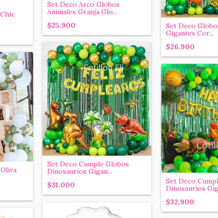
Set Deco Arco Globos
Animales Granja Glo...
 Chic
$25.900
Set Deco Globo
Gigantes Cor...
$26.900
Set Deco Cumple Globos
Oliva
Dinosaurios Gigan...
Set Deco Cumpl
$31.000
Dinosaurios Giga
$32.900