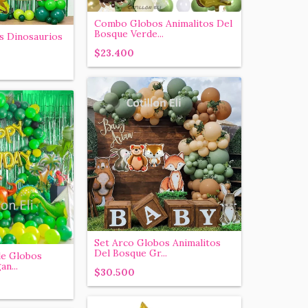
Combo Globos Animalitos Del
Bosque Verde...
s Dinosaurios
$23.400
Set Arco Globos Animalitos
Del Bosque Gr...
e Globos
n...
$30.500