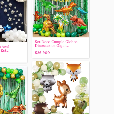
Set Deco Cumple Globos
Dinosaurios Gigan...
a Azul
Est...
$26.900