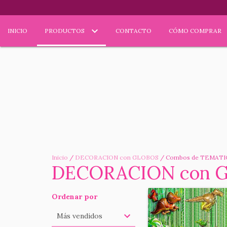
INICIO
PRODUCTOS
CONTACTO
CÓMO COMPRAR
Inicio
/
DECORACION con GLOBOS
/
Combos de TEMATI
DECORACION con 
Ordenar por