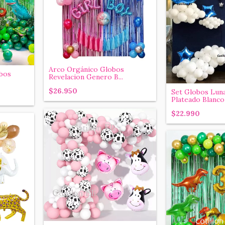
Arco Orgánico Globos
bos
Revelacion Genero B...
$26.950
Set Globos Lun
Plateado Blanco 
$22.990