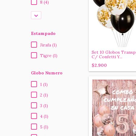
8 (4)
Estampado
Jirafa (1)
Set 10 Globos Transp
Tigre (1)
C/ Confetti Y...
$2.900
Globo Numero
1 (1)
2 (1)
3 (1)
4 (1)
5 (1)