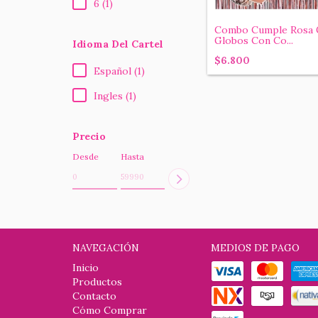
6 (1)
Combo Cumple Rosa G
Globos Con Co...
Idioma Del Cartel
$6.800
Español (1)
Ingles (1)
Precio
Desde
Hasta
NAVEGACIÓN
MEDIOS DE PAGO
Inicio
Productos
Contacto
Cómo Comprar