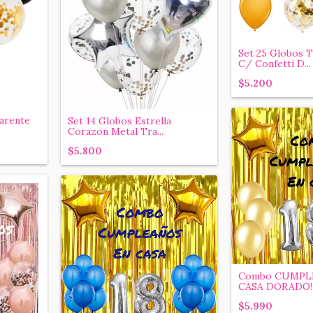
Set 25 Globos 
C/ Confetti D...
$5.200
arente
Set 14 Globos Estrella
Corazon Metal Tra...
$5.800
Combo CUMPL
CASA DORADO! C
$5.990