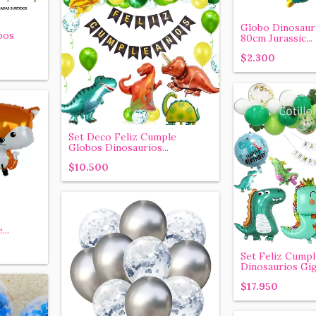
Globo Dinosaur
bos
80cm Jurassic...
$2.300
Set Deco Feliz Cumple
Globos Dinosaurios...
$10.500
..
Set Feliz Cump
Dinosaurios Giga
$17.950