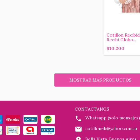
Cotillon Recibi
Recibi Globo...
$10.200
MOSTRAR MÁS PRODUCTOS
CONTACTANOS
Whatsapp (solo mensajes)
cotilloneli@yahoo.com.ar
Bella Vista, Buenos Aires