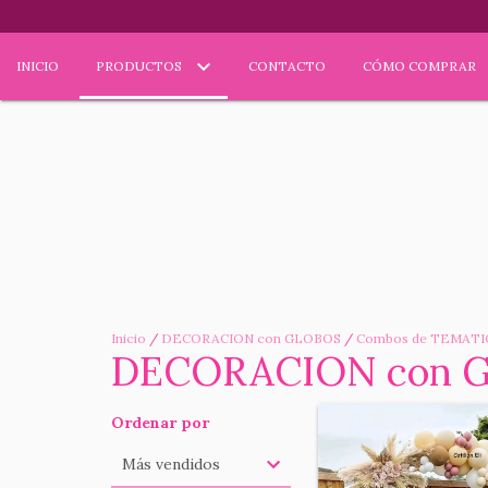
INICIO
PRODUCTOS
CONTACTO
CÓMO COMPRAR
Inicio
/
DECORACION con GLOBOS
/
Combos de TEMATI
DECORACION con 
Ordenar por