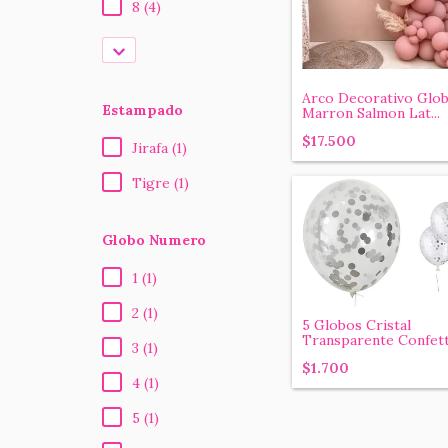
8 (4)
Arco Decorativo Glo
Estampado
Marron Salmon Lat...
$17.500
Jirafa (1)
Tigre (1)
Globo Numero
1 (1)
2 (1)
5 Globos Cristal
Transparente Confetti
3 (1)
$1.700
4 (1)
5 (1)