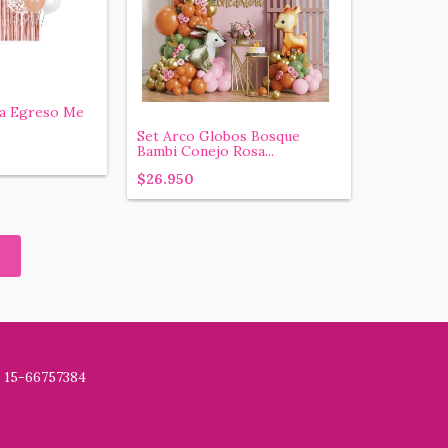
da Egreso Me
Set Arco Globos Bosque
Bambi Conejo Rosa...
$26.950
 15-66757384