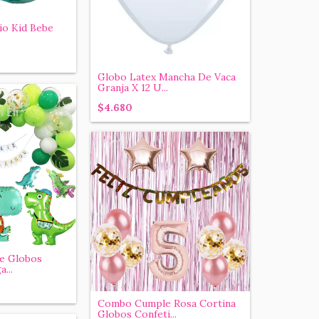
io Kid Bebe
Globo Latex Mancha De Vaca
Granja X 12 U...
$4.680
le Globos
...
Combo Cumple Rosa Cortina
Globos Confeti...